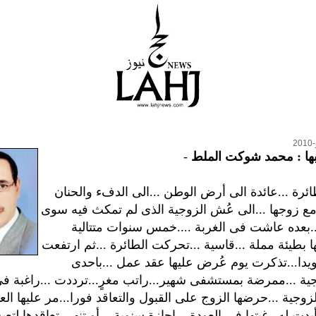
بها : محمد شوكت الملط
-
ئرة ...عائدة الى أرض الوطن ...الى الدفء والحنان
ع زوجها ...الى عُش الزوجية الذى لم تمكث فيه سوى
..بعده عاشت فى الغربة ....خمس سنوات متتالية
ا بطيئة مملة ...قاسية ...تحركت الطائرة ...ثم ارتفعت
رويدا...تذكرت يوم عُرض عليها عقد عمل ...باحدى
جية ...ممرضة بمستشفى شهير...راتب مغرٍ...ترددت ...راغبة ف
وجية ...حرضها الزوج على القبول والتعاقد فورا...مر عليها العا
.أبدت له رغبتها فى العودة ...اجازة سنوية ...أو تنهى تعاقدها لت