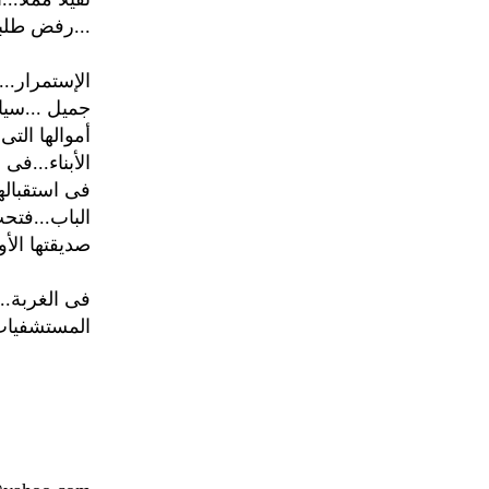
...رفض طلبه
الإستمرار..
جميل ...سيا
أموالها التى
الأبناء...ف
فى استقباله
الباب...فتحت
صديقتها الأو
فى الغربة...
المستشفيات