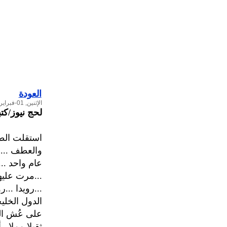
العودة
الإثنين, 01-فبراير-2010
لحج نيوز/كت
استقلت الطا
والعطف ...م
عام واحد ..
...مرت عليه
...رويدا ...
الدول الخلي
على عُش الز
ثقيلا مملا..