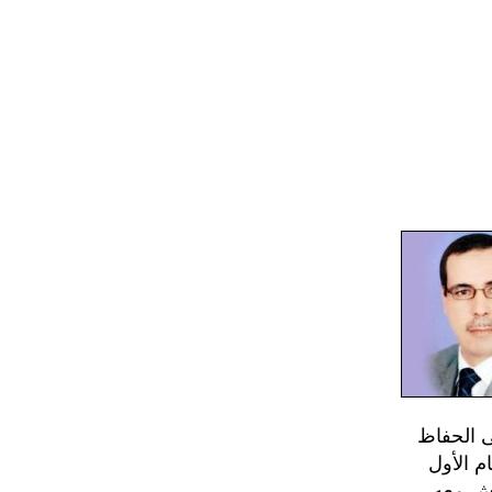
ى الحفاظ
م الأول
عيش معه