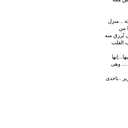
ة ...منزل
ا من
ن تُرزق منه
ب القلب
...إنها
.... وهى
ير ..باحدى