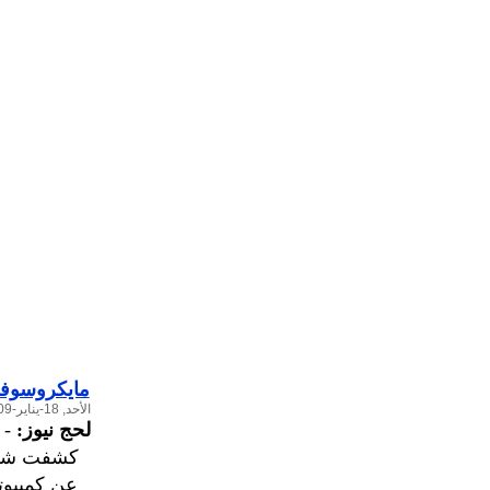
مايكروسوفت
الأحد, 18-يناير-2009
لحج نيوز:
-
كشفت شركة