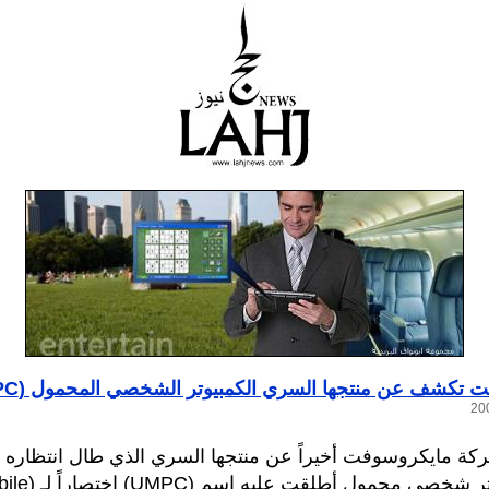
 تكشف عن منتجها السري الكمبيوتر الشخصي المحمول (UPC)
 مايكروسوفت أخيراً عن منتجها السري الذي طال انتظاره و
عن كمبيوتر شخصي محم