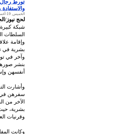
تورط رجال 
والاستفادة
الخميس, 19-أغسطس-2010
لحج نيوز/الج
شبكة كبيرة 
السلطات ال
وإقامة علاق
بشرية في تو
وآخر في تو
بنشر صورهن 
أنفسهن وإس
وأشارت التح
سفرهن في م
الآخر من ال
بشرية، حيث 
وقرنيات العيون مق
وكانت المفا