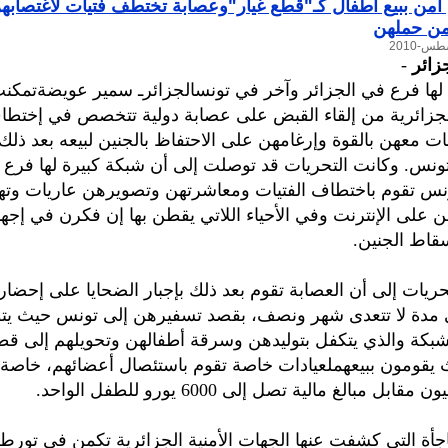
أمن ببيع أطفال كـ"قطع غيار"وعصابة تختطف فتيات لاغتصابه
 من حملهن
زائر
-
لها فرع في الجزائر وآخر في تونسالجزائرـ سمير عويضةتمكن
جزائرية من إلقاء القبض على عصابة دولية تتخصص في إختطاف
ات معهن بالقوة وإرغامهن على الاحتفاظ بالجنين لبيعه بعد ذلك
نس. وكانت التحريات قد توصلت إلى أن شبكة كبيرة لها فرع 
نس تقوم باختطاف الفتيات ومعاشرتهن وتصويرهن عاريات وت
على الإنترنت وفي الأحياء اللاتي يقطن بها إن فكرن في إج
قاط الجنين.
ريات إلى أن العصابة تقوم بعد ذلك بإجبار الضحايا على إحضار
دة لا تتعدى شهر ونصف، بقصد تسفيرهن إلى تونس حيث يتوا
شبكة والذي يتكفل بتوليدهن وسرقة أطفالهن وتحويلهم إلى قطع
يقومون ببيعهملعيادات خاصة تقوم باستئصال أعضائهم، خاصة 
ابل مبالغ مالية تصل إلى 6000 يورو للطفل الواحد.
جأة التي كشفت عنها الجهات الأمنية الجزائرية تكمن في تورط 