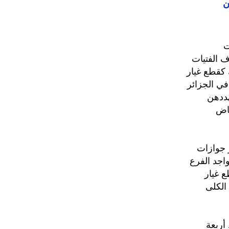
ن
ت
 الفتيات
 كقطع غيار
في الجزائر
هددهن
هاض
 جوازات
جد الفرع
 غيار
الكلى
أربعة