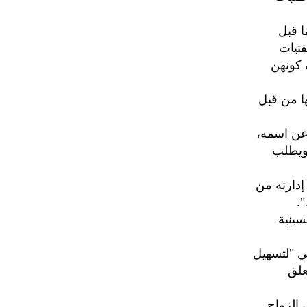
ا قبل
 الفتيات
 كونهن
ا من قبل
عن اسمه،
ة ويطلب
إدارته من
.
سينية
ي "لتسهيل
علق
 في الزواج