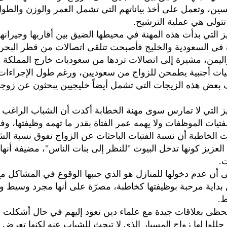
سين، وتعمل على أخذ بياناتهم التي تشمل العمر والوزن والطول 
 تتولى هي عملية الترشيح.
يز التي بدأت هذه المهنة في محيطها الضيق بين أقاربها وجيرانه
 في السعودية والخليج فأصبحت تتلقى اتصالات من قطر البحر
اليمن، مشيرة إلى اتصالات تردها من سعوديات خارج المملكة 
ت أجنبية يطمحن للزواج من سعوديين، ورغم طول الإجراءات إ
 بعض هذه الزيجات التي تشمل أيضاً خليجيين يبحثون عن زوج
يز التي لا تمارس سوى مهنة الخطابة أكدت أن الشباب الراغب 
تيات الموظفات ولا يهمه عمر الفتاة بقدر ما تهمه وظيفتها، وف
الخاطبة أن نسبة الفتيات الباحثات عن الزواج تفوق نسبة الش
العزيز كونها تدخل البيوت "للنظر إلى بنات الناس"، مضيفة أنها
ت.
ن عدم دخولها للمنازل هو الذي جنبها الوقوع في المشاكل مع
 بداية مرحبة بوظيفتها كخاطبة، مصرّة على أنها مجرد وسيط و
.
تحظى بعلاقات جيدة مع علماء دين تعود إليهم في حال أشكلت ع
حللوا لها زواج المسيار الذي لا تبحث للشباب عنه لكنها تعرض