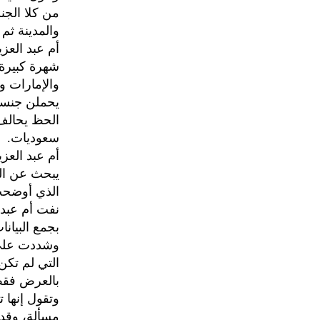
من كلا الجن
والمدينة ثم
أم عبد العز
شهرة كبيرة
والإمارات و
يحملن جنسيا
الحظ يحالف
سعوديات.
أم عبد العز
يبحث عن الف
الذي أوضحت 
نفت أم عبد 
بجمع البيانا
وشددت على أ
التي لم تكن
بالعرض فقط
وتقول إنها 
مسألة، وقد 