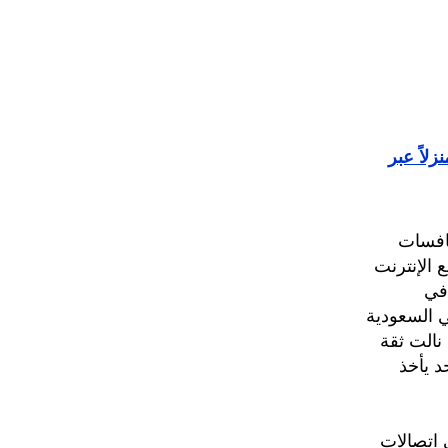
لاً عبر
نافسات
 الإنترنت
في
ي السعودية
تي نالت ثقة
د يأخذ
ى اتصالات