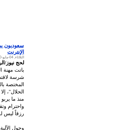
سعوديون يبح
الإنترنت
الثلاثاء, 04-مايو-2010
لحج نيوز/ال
باتت مهنة 
شرسة لاقتسا
المختصة بال
الحلال"، إل
واحترام وتق
رزقاً ليس له
وحول الآلية 