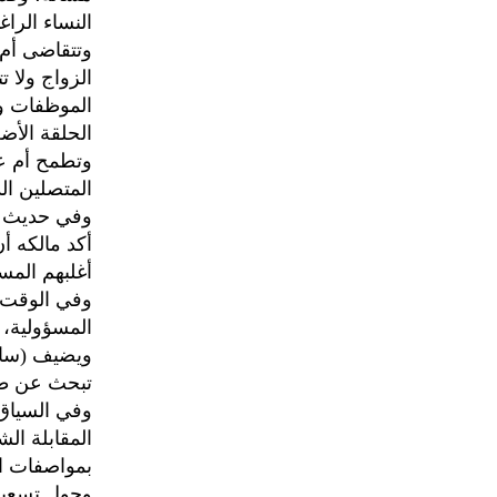
النساء الراغ
وتتقاضى أم 
الموظفات ول
الحلقة الأ
وتطمح أم عب
المتصلين ال
وفي حديث م
أغلبهم المسي
وفي الوقت ا
المسؤولية، 
ويضيف (ساخر
تبحث عن طبي
وفي السياق
المقابلة ال
بمواصفات ا