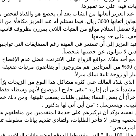
بات فيه، على حد تعبيرها.
عبد العزيز أتعابها من الشاب بعد أن يخضع هو والفتاة لفحص م
الزواج ولا تتجاوز أتعابها 3000 ريال، فيما تستلم أم عبد العزيز مكافأة من
ا تفضل استلام مبالغ من الفتيات اللاتي يمررن بظروف قاسية
ضعف، على حد وصفها.
د العزيز إلى أن تستمر في المهنة رغم المضايقات التي تواجهه
ذين لا يتوانون عن خطبتها شخصياً.
ع أحد ملاك مواقع الزواج على الانترنت، فضل عدم الإفصاح 
أكد مالكه أن 90% من المرتادين هم متزوجون أو يتقاضون مرتبات ضعيف
ار أو زوجة ثانية تملك منزلاً.
لذي شدّد المالك على كثرة مشاكل هذا النوع من الزيجات برّأ 
مشدداً على أن إدارته "تبقى خارج الموضوع لأنهم وسطاء فقط"
اً) أن بعض النساء يطلبن طلبات يصعب تلبيتها، ومن ذلك خم
ب، ويسترسل : "من أين آتي لها بدكتور".
 نفسه يؤكد أن تركيزهم على خدمة المتقدمين من مناطقهم ه
شخصية وحتى لا تتأخر الطلبات، ولتفادي تقديم بيانات مغلوطة تت
لمترشحين".
وحول تسعيرة الـ"100 ريال" التي يشترطها الموقع لوضع بيانات الراغبين