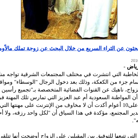
ثون عن الثراء السريع من خلال البحث عن زوجة تملك مالاًومنز
رياض
-
الخاطبة التي انتشرت في مختلف المجتمعات الشرقية تواجه م
م جزء من الكعكة، وذلك بعد دخول الرجال "الوسطاء" ومواقع
زواج، ناهيك عن القنوات الفضائية المتخصصة بـ"تجميع رأسين 
ا أن المواطنة السعودية أم عبد العزيز التي تمارس تلك المهنة ف
منذ ما يربو على10 أعوام أكدت أن لا مخاوف من الإنترنت على مهنتها ال
دير المجتمع، مؤكدة في هذا السياق أن "لكل واحد رزقه، ولا أح
".
التي تتبعها للتوفيق بين المقبلين على الزواج أوضحت أنها تتلق