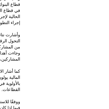
قطاع البنوك
في قطاع الب
الحالية لإج
إجراء التطو
وأشارت نتائج
المشاركين، يليها الق
كما أشار ال
بالأولوية ف
القطاعات.
ووفقًا للاس
فيما إذا كا