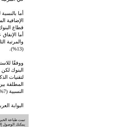
أما بالنسبة 
الإضافية ال
أما الإنفاق
والمرتبة ال
(13%).
ووفقًا للاست
البنوك لكن ا
لتقنيات الذ
المطلقة بين
النسبية (7% مقابل 4% أي الضعف تقريبًا).
البوابة العرب
تمت طباعة الخبر في: الخميس, 06-
يمكنك الوصول إلى