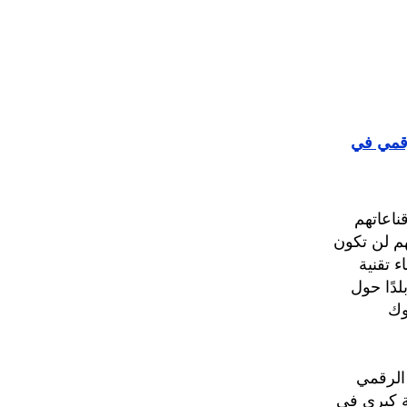
رقمي في
ناعاتهم
هم لن تكون
 تقنية
ات 2018 الذي شمل 3160 من كبار رؤساء تقنية المعلومات من 98 بلدًا حول
ي البنوك
 الرقمي
لتطبيقات APIs تحظى بأهمية كبرى في