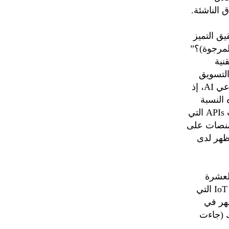
 الناشئة.
يق التميز
لمرجوة)؟”
تقنية
رقمي والتسويق
الرقمي بنسبة 25%. كما جاء ترتيب التقنيات الأخرى كالتالي: الذكاء الاصطناعي AI، إذ
ن (8%) للبنوك وهذه النسبة
جاءت أعلى من القطاعات الأخرى (5%). ثم تأتي واجهات برمجة التطبيقات APIs التي
دة منصات على
تظهر لدى
العشرة
الأوائل ولم تظهر لدى القطاعات الأخرى، إضافة إلى تقنيات إنترنت الأشياء IoT التي
، إلا أنها لم تظهر في
ك (جاءت