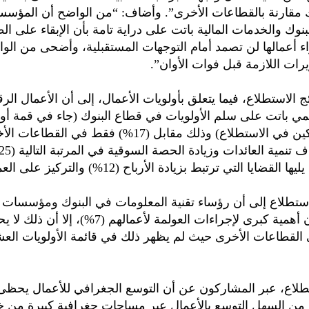
 مقارنة بالقطاعات الأخرى”. وأضاف: “من الواضح أن المؤسس
نوك والخدمات المالية باتت على دراية تامة بأن الإبقاء على ال
راء أعمالها لن تصمد أمام التوجهات المستقبلية، وأضحى من الوا
يرات اللازمة قبل فوات الأوان”.
 الاستطلاع، فيما يتعلق بأولويات الأعمال، إلى أن الأعمال الرق
من المشاركين في الاستطلاع) وذلك مقابل (17%) فقط في القطاع
ضايا التي ترتبط بزيادة الأرباح (12%) والتركيز على العملاء (11%).
استطلاع إلى أن رؤساء تقنية المعلومات في البنوك ومؤسسات 
المالية يولون أهمية كبرى لإجراءات العولمة لأعمالهم (7%)، إلا 
ي القطاعات الأخرى حيث لم يظهر ذلك في قائمة الأولويات العش
تطلاع، عبر المشاركون عن أن التوسع الجغرافي للأعمال يحظى 
ن من السهل التوسع بالأعمال عبر مساحات جغرافية كبيرة من خ