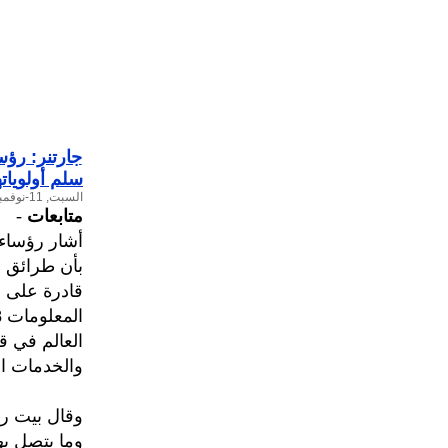
جارتنر: رؤس
سلم أولويات
السبت, 11-نوفمبر-2017
متابعات
-
أشار رؤساء 
بأن طرائق إ
قادرة على ا
والخدمات الم
وقال بيت ري