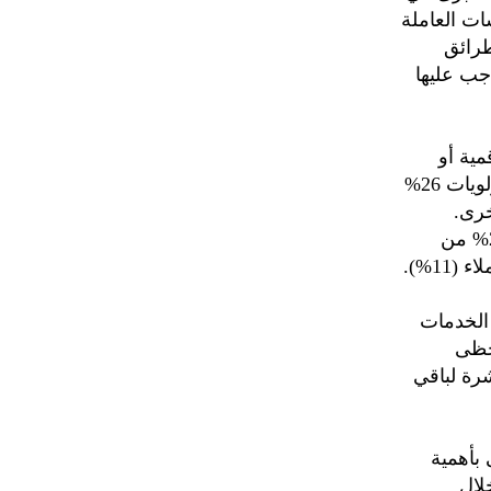
ات العاملة
طرائق
جب عليها
مية أو
التحول الرقمي باتت على سلم الأولويات في قطاع البنوك (جاء في قمة أولويات 26%
ات الأخرى.
وجاءت أهداف تنمية العائدات وزيادة الحصة السوقية في المرتبة التالية (25% من
الخدمات
أن ذلك لا يحظى
رة لباقي
بأهمية
لال