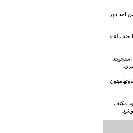
ن احد دور
جثة ملقاة
ستجوبتنا
جرى."
وثهامبتون
ود مكثف
سّع.