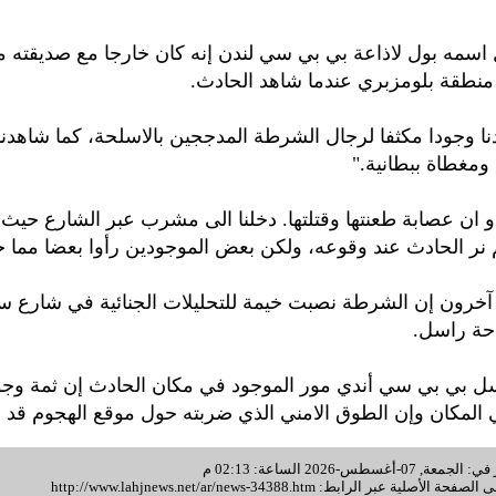
سمه بول لاذاعة بي بي سي لندن إنه كان خارجا مع صديقته م
منطقة بلومزبري عندما شاهد الحادث.
ا وجودا مكثفا لرجال الشرطة المدججين بالاسلحة، كما شاهدنا 
مغطاة ببطانية."
 ان عصابة طعنتها وقتلتها. دخلنا الى مشرب عبر الشارع حيث ا
نر الحادث عند وقوعه، ولكن بعض الموجودين رأوا بعضا مما 
خرون إن الشرطة نصبت خيمة للتحليلات الجنائية في شارع سا
حة راسل.
ل بي بي سي أندي مور الموجود في مكان الحادث إن ثمة وج
لمكان وإن الطوق الامني الذي ضربته حول موقع الهجوم قد و
غسطس-2026 الساعة: 02:13 م
 الصفحة الأصلية عبر الرابط:
http://www.lahjnews.net/ar/news-34388.htm