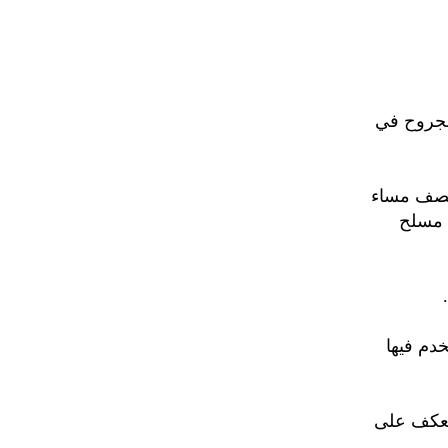
 أن امرأة قتلت واصيب 5 آخرين بجروح في
نصف مساء
ل مسلح
استخدم فيها
تعكف على