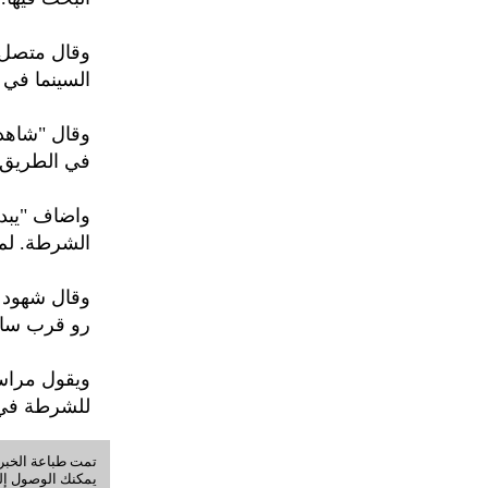
وقال متصل ا
السينما في 
وقال "شاهدن
في الطريق و
واضاف "يبدو
الشرطة. لم 
وقال شهود آ
رو قرب سا
ويقول مراس
للشرطة في ا
تمت طباعة الخبر في: الجمعة, 07-أ
يمكنك الوصول إلى