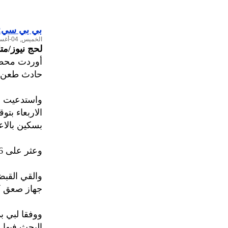
بي بي سي: قتيلة و5 جرحى بهجوم 
الخميس, 04-أغسطس-2016
لحج نيوز/مت
حادث طعن و
واستدعيت ا
الاربعاء بت
بسكين بالاعت
وعثر على 6 مصابين في مكان الحادث، توفيت واحدة منهم في وقت لاحق.
جهاز صعق ك
ووفقا لبي ب
البحث فيها.