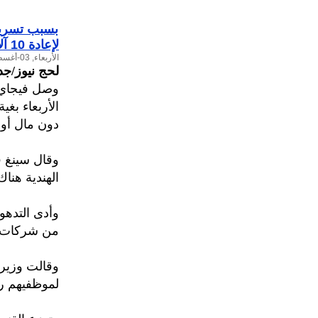
بسبب تسريح
لإعادة 10 آلاف عامل
الأربعاء, 03-أغسطس-2016
لحج نيوز/جد
وصل فيجاي ك
الأربعاء بغ
دون مال أو 
وقال سينغ ف
الهندية هناك
وأدى التدهو
من شركات ال
وقالت وزيرة
لموظفيهم رو