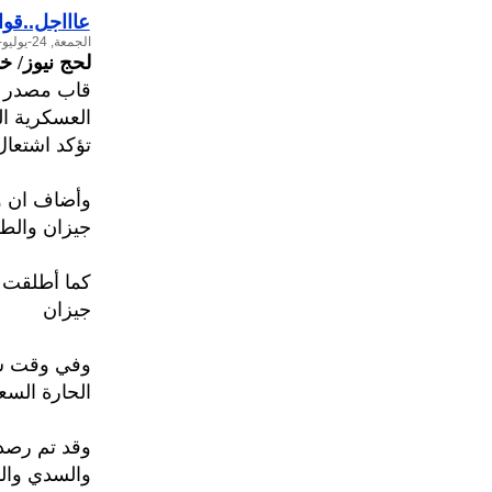
عاااجل..قوات
الجمعة, 24-يوليو-2015
لحج نيوز/ خ
قاب مصدر م
العسكرية ا
تؤكد اشتعال
وأضاف ان و
جيزان والطوال بعد قصفه بـ 7
كما أطلقت 
جيزان
وفي وقت ساب
الحارة السعودية ب
وقد تم رصد 
والسدي والم