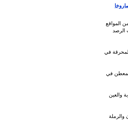
ن المواقع
 الرصد
لمحرقة في
لمعطن في
ة والعين
 والرملة