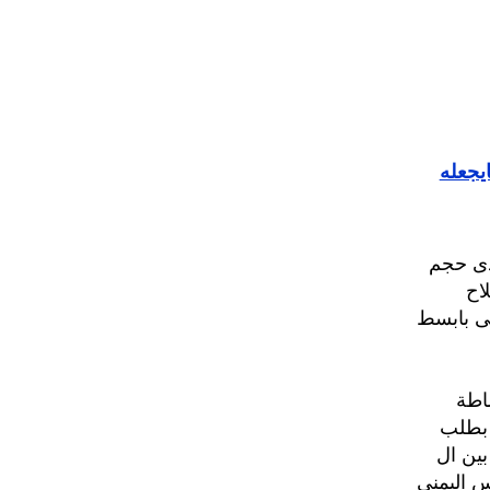
يجعله
مدى حجم
اح
ى بابسط
اطة
 بطلب
ين ال
س اليمني