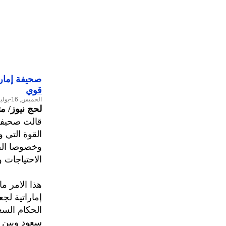
صحيفة إمارا
قوي
الخميس, 16-يوليو-2015
لحج نيوز/ م
قالت صحيفة 
القوة التي 
وخصوصا الص
الاحتياجات و
هذا الامر م
إماراتية لج
الحكام السع
سعود وبين ع