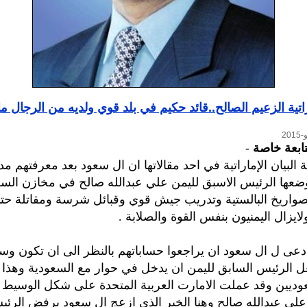
تية الزعيم الصالح..قائد حكيم في بلد قوي ولديه من الرجال ما
تابعة خاصة
-
البيان الإماراتية في احد مقالاتها ان ال سعود بعد معرفتهم 
وضعها الرئيس الاسبق لليمن علي عبدالله صالح في مخازن السل
واريخ البالستية وتدريب جيش قوي وقبائل شرسة ومقاتلة حت
لايزال اليمنيون بنفس القوة والصلابة .
ادعى ل ال سعود ان يراجعوا حساباتهم بالنظر الى ان تكون وس
عل الرئيس السابق لليمن ان يدخل في حوار مع السعودية وهذا
وديين وقد عملت الامارت العربية المتحدة على شكل الوسيط ب
لي عبدالله صالح وهنا الخبر الذي ازعج ال سعود برفض الرئي