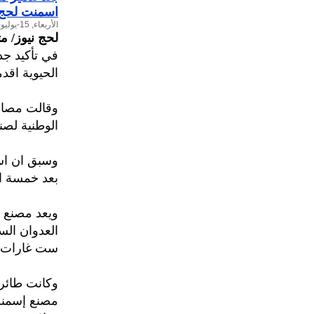
اسمنت لحج
الأربعاء, 15-يوليو-2015
لحج نيوز/ م
في تأكيد ج
الحيوية اق
وقالت مصاد
الوطنية لصن
بعد خمسة اي
ويعد مصنع 
العدوان الس
ست غارات ع