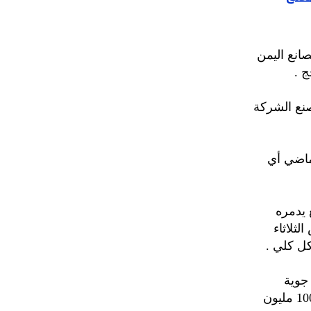
انع اليمن
 .
نع الشركة
 بعدة غارات في 31 مارس الماضي أي
 يدمره
لثلاثاء
ل كلي .
د 12 يوليو/تموز بـ 4 غارات جوية
مصنع إسمنت عمران دمرته بشكل كامل، وتقدر الخسائر بالمصنع حوالى 100 مليون