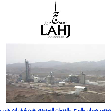
بعد تدمير مصنعي عمران والبرح ...العدوان السعودي يش