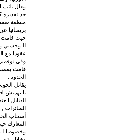
وقال نائب ا
منطقة صعدة
بريطانيا عن
حيث قامت كل
عقودا مع ال
قامت بقصف 
الحدود .
يقاتل الحوث
بالتهميش اق
القنابل العن
الطائرات , 
أصحاب الحمل
المعارك حيث
وخصوصا المز
وخلال شهر أ