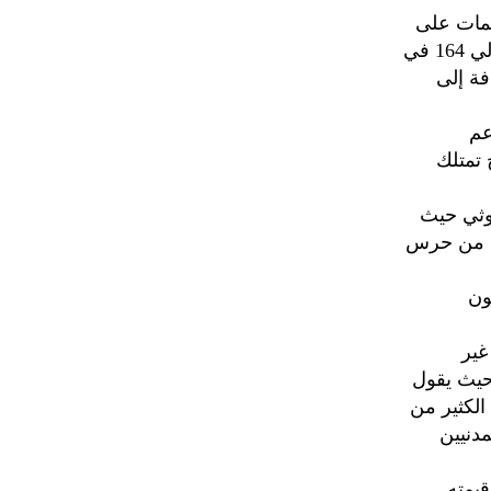
جمات على
حد تقديره كانت قد نفذت على مناطق مختلفة حيث يبلغ عدد الهجمات حوالي 164 في
فة إلى
عم
BAE كما أن البيونج تمتلك
 الحوثي حيث
دد من حرس
ون
غير
حيث يقول
الكثير من
دنيين
يمته