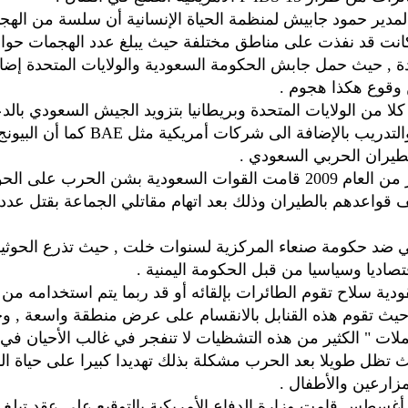
لمدير حمود جابيش لمنظمة الحياة الإنسانية أن سلسة من اله
 , حيث حمل جابش الحكومة السعودية والولايات المتحدة إضا
 وقوع هكذا هجوم .
ا من الولايات المتحدة وبريطانيا بتزويد الجيش السعودي بالد
اللوجستي والتدريب بالإضافة الى شركات أمريكية مثل 
طيران الحربي السعودي .
وفي نوفمبر من العام 2009 قامت القوات السعودية بشن الحرب على
قواعدهم بالطيران وذلك بعد اتهام مقاتلي الجماعة بقتل ع
ي ضد حكومة صنعاء المركزية لسنوات خلت , حيث تذرع الحوثي
تصاديا وسياسيا من قبل الحكومة اليمنية .
قودية سلاح تقوم الطائرات بإلقائه أو قد ربما يتم استخدامه من 
حيث تقوم هذه القنابل بالانقسام على عرض منطقة واسعة , و
ات " الكثير من هذه التشظيات لا تنفجر في غالب الأحيان في 
 تظل طويلا بعد الحرب مشكلة بذلك تهديدا كبيرا على حياة الم
ارعين والأطفال .
غسطس قامت وزارة الدفاع الأمريكية بالتوقيع على عقد تبلغ ق