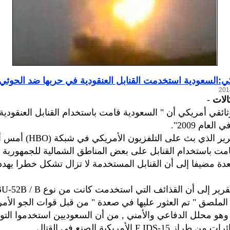
ي:السعودية استخدمت القنابل العنقودية في حربها ضد الحوثي
الات
-
ثائقي أمريكي أن " السعودية قامت باستخدام القنابل العنقودية 
لعام 2009".
وأضاف التقرير الذي بث على التلفز
مت باستخدام القنابل على بعض المناطق الشمالية للجمهورية ا
 مضيفا إلى أن القنابل المستخدمة لا تزال تشكل خطرا يهدد 
 الملصق " تم العثور عليها في صعدة " من قبل قوات الجو الأمري
و محلل الدفاعي والأمني , من أن السعوديين استخدموا التور
F IDS-1 الأمريكية الصنع في القتال .