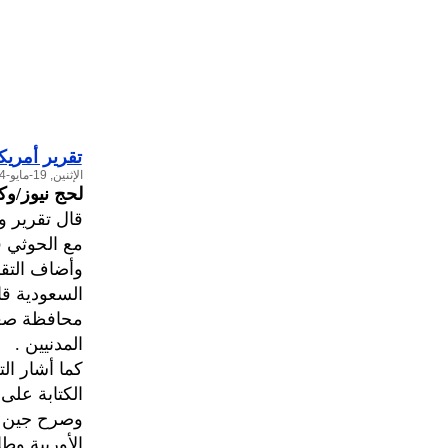
تقرير أمريك
الإثنين, 19-مايو-2014
لحج نيوز/وك
قال تقرير و
مع الحوثي في ا
السعودية قا
محافظة صعدة
المدنيين .
الكتابة على
وصرح جين وه
الأوربية وطائرات من طراز 5