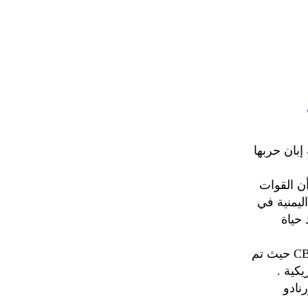
إبان حربها
يون الأمريكي في شبكة (HBO) أمس أن القوات
ليمنية في
حياة
كما أشار التقرير إلى أن القذائف التي استخدمت كانت من نوع CBU-52B / B حيث تم
كية .
نادو