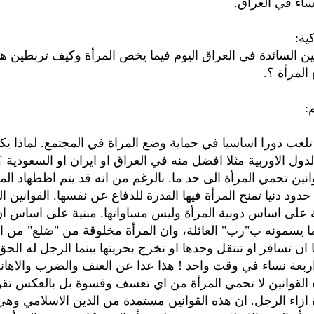
ساء في العراق.
ية:
ين السائدة في العراق اليوم فيما يخص المرأة وكيف تربطين هذ
المرأة ؟.
:
 تلعب دورا اساسيا في حماية وضع المراة في المجتمع. لماذا ي
دول الاوربية مثلا افضل منه في العراق او ايران او السعودية ؟
انين تحمي المرأة الى حد ما. بالرغم من انه قد يتم اظطهاد المر
دود دنيا تمنح المرأة فيها القدرة للدفاع عن نفسها. القوانين ا
ة على اساس دونية المرأة وليس مساواتها. مبنية على اساس ا
ا يسمونه ب"رب" العائلة، وان المرأة مخلوقة من "ضلع" من ا
 ان تسافر او تنتقل وحدها او تخرج بحريتها بينما الرجل له الح
ربعة نساء في وقت واحد ! هذا عدا عن العنف والضرب والاهان
ه القوانين لا تحمي المرأة من اي تعسف وقسوة بل بالعكس ت
ة ازاء الرجل. ان هذه القوانين مستمدة من الدين الاسلامي وه