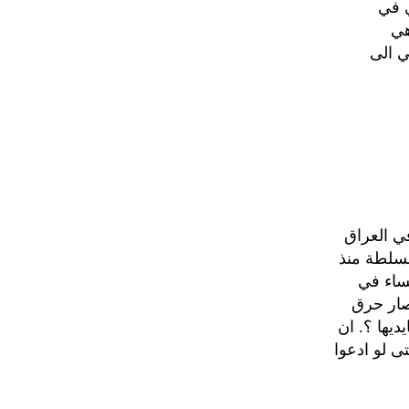
ي في
هي
ي الى
في العراق
لسلطة منذ
لنساء في
صار حرق
ديها ؟. ان
ى لو ادعوا