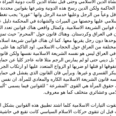
نشأة الدين الاسلامي وحتى قبل نشأة الدين كانت دونية المرأة 
الحاكمة ولكن الدين رسخ هذه الدونية وشرعها بقوانين محددة مث
قل وعياً من الرجل وعليها خدمة الرجل وانها "عورة" يجب تغط
لامي عليها وحصتها من الميراث والشهادة في المحكمة دليل 
ه قوانين الشريعة الاسلامية. وكمثال واقعي هناك قوانين تعدد ا
ن في العراق وكردستان. وهناك قانون حول "المحرم" حيث تمنع 
حدها دون رجل يقربها معها. كما ان هناك قوانين شريعة اسلام
تلفة من العراق حول الحجاب الاسلامي. اود التاكيد هنا على ا
 في العراق ليس هو نفسه الشريعة الاسلامية نفسها ولكن قانون
 بل ديني حتى لو لم يمارس الرجم مثلا فانه عاجز كليا عن حماية
وقها او قتلها او ضربها او الزواج المتعدد عليها او ارتكاب الجر
مبكر القسري و غيرها. وبرأيي فان القانون الذي يفشل في حماية
ه قانون الشريعة الاسلامية الكاره والمعادي للمرأة. ان نفس ا
ك حقوق المرأة هي القوى "المشرعة " للقوانين فيما يسمى "ألب
مي وعشائري متخلف كما هو معروف.
تقوت التيارات الاسلامية كلما اشتد تطبيق هذه القوانين بشكل
 قبل ان تتقوى حركات الاسلام السياسي كانت تقبع في حاشية 