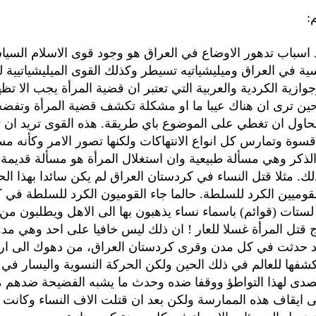
:
اسباب تدهور الاوضاع في العراق هو وجود قوى الاسلام السي
سية في العراق وميليشياتيه تسيطر وكذلك القوى الميليشياتيية 
جوازية الكردية والعربية التي تعتبر ان قضية المرأة يجب الا ت
ين ترى ان هناك عيبا ما او مشكلة تكشف قضية المرأة وتفضحه
حاول ان تغطي على الموضوع باي طريقة. هذه القوى تريد ان 
قسوة وتمارس كل انواع الانتهاكات ولكنها تصور الامر وكأنه مس
لذكر وهي مسألة طبيعية وان استغلال المرأة هو مسألة قديم
لك. مثلا قتل النساء في كردستان العراق لم يكن سائدا بهذا ال
وميين الكرد للسلطة. حالما جاء القوميون الكرد للسلطة في 
 لستات (قوائم) باسماء نساء يذهبون بها الى الاهل ويطلبون من 
وج قتل المرأة غسلا للعار ! ان ذلك ليس خافيا على احد وهي مدو
د حدثت في كل مدن وقرى كردستان العراق، من دهوك الى ارب
فها للعالم في ذلك الحين ولكن الحركة النسوية واليسار في 
صدى لهذا التواطؤ ووقفا ضده وحدث ما يشبه الفضيحة ضدهم م
ايقاف هذه الممارسة ولكن بعد ان قتلت الاف النساء وكانت ا