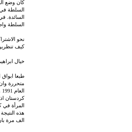
كان وضع ال
السلطة في ا
السائدة. في
السلطة واصب
نحو الاشتراك
كيف تنظرين
خيال ابراهيم
طبعا ابواق 
متحررة وان 
ال
كردستان اذن
المرأة في كر
هذه النتيجة 
الف مرة بان