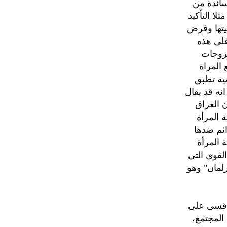
سائدة من
لا التأكيد
يتها وفرض
على هذه
لزوجات
المراة
ية تطبق
نه قد يقال
 العراق
 المرأة
ائم ضدها
 المرأة
لقوى التي
رلمان" وهو
 اقسى على
المجتمع،