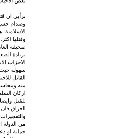
بعض الاحيان
برأيي ان قت
وصدام حسين 
الاسلامية. ه
وقتلها اكثر
بزيادة الضع
سهولة حيث ي
القاتل للاح
منه ومحاسب
اركان السل
للقتل وايضا
العراق فان 
والتفجيرات 
من الدولة ا
حماية او دع