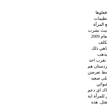
فعلوها
نظيمات
 المرأة
 حيث نشرت
صحيفة الغارديان خبرا يتحدث عن مقتل 81 امرأة في مدينة البصرة خلال العام 2009
تكلف
مر يضاهي ذلك
 يذهب
 تقرب احد
ردستان هم
وسط تعرضن
على صعيد
شوائي
ناك اي دعم
للمرأة اية
قتل. هذه