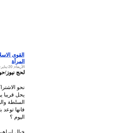
القوى الاسل
المرأة
الأربعاء, 20-يناير-2010
لحج نيوز/حو
نحو الاشتراك
يحل قريبا يو
السلطة والب
فانها توعد 
اليوم ؟
خيال ابراهيم