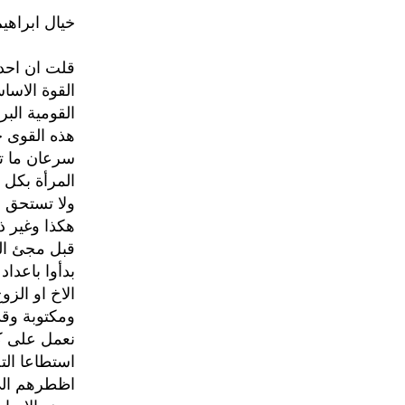
خيال ابراهيم
قلت ان احد 
القوة الاسا
القومية البر
هذه القوى ح
سرعان ما ت
المرأة بكل 
ولا تستحق ا
هكذا وغير ذ
قبل مجئ الق
بدأوا باعداد
الاخ او الز
ومكتوبة وق
نعمل على كش
استطاعا الت
اظطرهم الى 