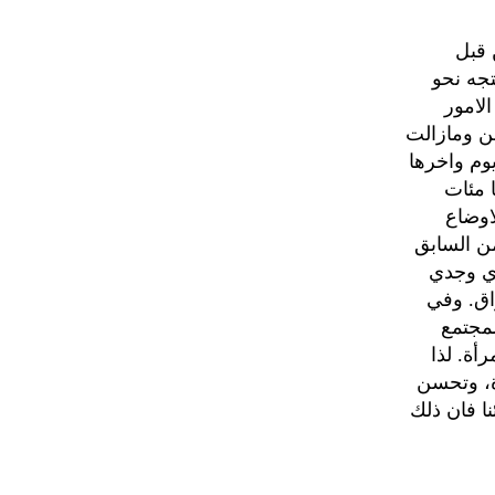
 قبل
تجه نحو
لامور
ن ومازالت
وم واخرها
 مئات
اوضاع
من السابق
ري وجدي
اق. وفي
مجتمع
أة. لذا
ة، وتحسن
نا فان ذلك