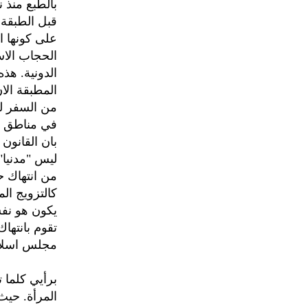
بالطبع منذ 
قبل الطبقة 
على كونها ا
الحجاب الاس
الدونية. هذ
المطبقة الا
من السفر لو
في مناطق مخ
بان القانون
ليس "مدنيا"
من انتهاك حق
كالتزويج ال
يكون هو نفس
تقوم بانتها
مجلس اسلا
برأيي كلما 
المرأة. حيث