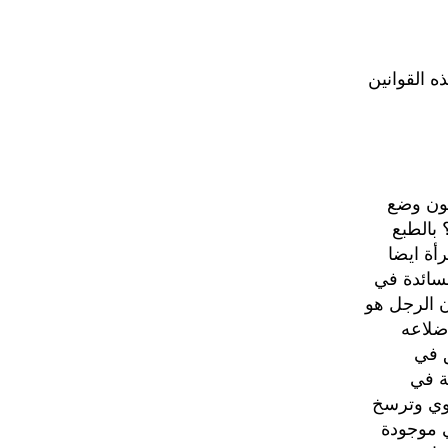
ه القوانين
كون وضع
 بالطبع
أة ايضا
لسائدة في
ن الرجل هو
ضلاعه
ق في
ة في
قوي وترسخ
ي موجودة