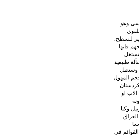
اسي وهو
للقوى
ظهر للسطح.
م فانها
تستغل
ألة طبيعية
ة وستظل
حجم المهول
كردستان
الاب او
نة
يل وكنا
العراق
ما
لقوائم في