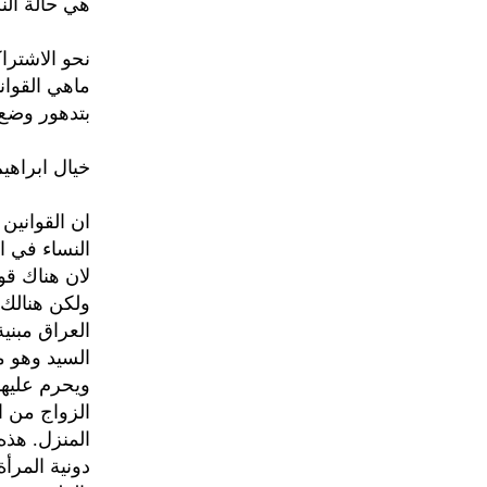
هي حالة الن
نحو الاشتراك
ماهي القوان
بتدهور وضع 
خيال ابراهيم
ان القوانين
النساء في ال
لان هناك قو
ولكن هنالك ح
العراق مبني
السيد وهو م
ويحرم عليها
الزواج من ا
المنزل. هذ
دونية المرأ