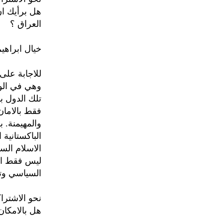
هل برأيك ا
العراق ؟
خيال ابراهيم
للاجابة على
وهي في الوا
تلك الدول ب
فقط بالامان 
والمهيمنة. ب
الباكستانية
الاسلام الس
ليس فقط الح
السياسي وتس
نحو الاشتراك
هل بالامكان