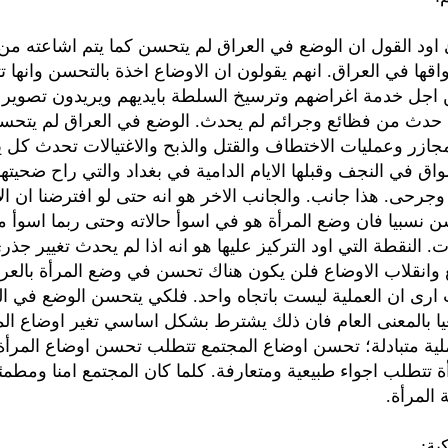
ود القول ان الوضع في العراق لم يتحسن كما يتم اشاعته من
اقها في العراق. انهم يقولون ان الاوضاع اخذة بالتحسن وانها ت
 اجل خدمة اغراضهم وترسيخ السلطة بايديهم ويريدون تصوير ا
 حدث من فظائع وجرائم لم يحدث. الوضع في العراق لم يتحس
مجازر وعمليات الاختطاف والقتل والذبح والاغتيالات تحدث كل ي
اق في النجف وقبلها الايام الدامية في بغداد والتي راح ضحيتها
وجرحى. هذا جانب. والجانب الاخر هو انه حتى لو افترضنا ان ال
سن نسبيا فان وضع المرأة هو في اسوأ حالاته وحتى ربما اسوأ 
ت. النقطة التي اود التركيز عليها هو انه اذا لم يحدث تغيير جذ
وانقلاب الاوضاع فلن يكون هناك تحسن في وضع المرأة بالعر
رى ان العملية ليست باتجاه واحد. فلكي يتحسن الوضع في ال
ا بالمعنى العام فان ذلك يشترط بشكل اساسي تغير اوضاع المر
لية متبادلة؛ تحسن اوضاع المجتمع تتطلب تحسن اوضاع المرأ
ة تتطلب اجواء طبيعية ومتعارفة. كلما كان المجتمع امنا ومطمئ
المرأة.
ية: