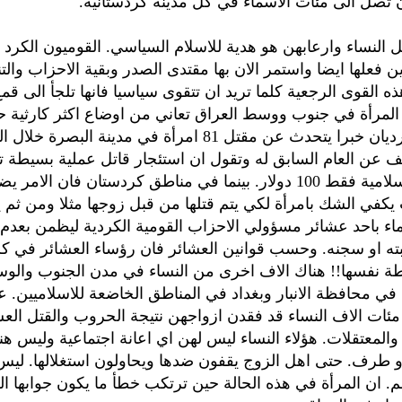
 تصل الى مئات الاسماء في كل مدينة كردستانية.
ل النساء وارعابهن هو هدية للاسلام السياسي. القوميون الكرد 
فعلها ايضا واستمر الان بها مقتدى الصدر وبقية الاحزاب والت
ذه القوى الرجعية كلما تريد ان تتقوى سياسيا فانها تلجأ الى قمع
. المرأة في جنوب ووسط العراق تعاني من اوضاع اكثر كارثية
ف عن العام السابق له وتقول ان استئجار قاتل عملية بسيطة 
الاحزاب الاسلامية فقط 100 دولار. بينما في مناطق كردستان فان الا
كفي الشك بامرأة لكي يتم قتلها من قبل زوجها مثلا ومن ثم
تماء باحد عشائر مسؤولي الاحزاب القومية الكردية ليظمن بعدم
ته او سجنه. وحسب قوانين العشائر فان رؤساء العشائر في ك
طة نفسها!! هناك الاف اخرى من النساء في مدن الجنوب وال
 في محافظة الانبار وبغداد في المناطق الخاضعة للاسلاميين. 
مئات الاف النساء قد فقدن ازواجهن نتيجة الحروب والقتل الع
والمعتقلات. هؤلاء النساء ليس لهن اي اعانة اجتماعية وليس ه
و طرف. حتى اهل الزوج يقفون ضدها ويحاولون استغلالها. ليس 
م. ان المرأة في هذه الحالة حين ترتكب خطأ ما يكون جوابها ال