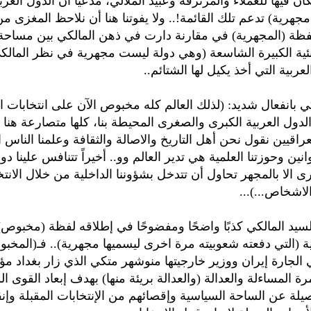
ان فيها للعملاء والمرتزقة وعبيد الملالي، مدعيًا أن الدول العربي
مجهرية) تدعم تلك القائمة!.. ولا يفوتنا هنا أن نلاحظ المغزى م
ظة (المجهرية) في مقارنة دارت في ذهن المالكي بين مساحة 
نئية الكبيرة الشاسعة (وهي دولة ليست مجهرية في نظر المالك
لعربية التي أخذ يكيل لها الشتائم..
كي بانفعال شديد: (لذلك العالم كله مخبوص الآن على انتخابات ا
 الدول العربية الكبرى والصغرى المحيطة بنا، كلها متصارعة هنا
راقيين نقول نحن أهل التاريخ والاصالة والثقافة وعلمنا الناس ال
نين وحوزتنا العلمية هي تدير العالم وو.. أخيراً تتنافس علينا د
رى الا بالمجهر تحاول أن تتدخل بشؤوننا الداخلية من خلال الانت
اشخاص...)...
سيد المالكي كذبًا واضحًا ومفضوحًا في إطلاقه لفظة (مخبوص
ية (التي دفعته شعوبيته مرة اخرى ليسميها مجهرية).. فـ(المخب
الجارة إيران ووزير خارجيتها منوشهر متكي الذي زار بغداد مؤخ
ة المساءلة والعدالة (والعدالة بريئة منها) بهدف إبعاد القوى ال
أصيلة عن الساحة السياسية وإقصائهم من الإنتخابات المقبلة وإنق