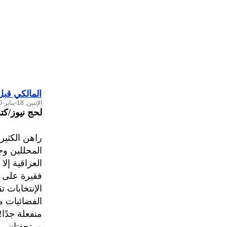
المالكي قبل
الإثنين, 18-يناير-2010
لحج نيوز/كتب
راهن الكثير
المحللين وج
العراقية إل
فقيرة على و
الإنتخابات 
الفضائيات م
منفعلة جدًا
مرتجفتان.. 