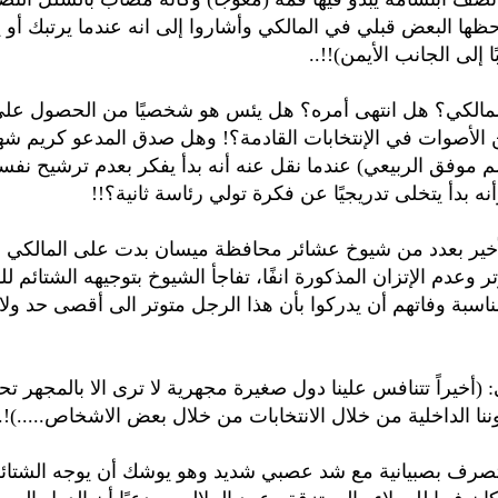
احظها البعض قبلي في المالكي وأشاروا إلى انه عندما يرتبك أو 
إلى الجانب الأيمن)!!..
الكي؟ هل انتهى أمره؟ هل يئس هو شخصيًا من الحصول على
 الأصوات في الإنتخابات القادمة؟! وهل صدق المدعو كريم ش
م موفق الربيعي) عندما نقل عنه أنه بدأ يفكر بعدم ترشيح نفس
أنه بدأ يتخلى تدريجيًا عن فكرة تولي رئاسة ثانية؟!!
لأخير بعدد من شيوخ عشائر محافظة ميسان بدت على المالكي 
ر وعدم الإتزان المذكورة انفًا، تفاجأ الشيوخ بتوجيهه الشتائم ل
مناسبة وفاتهم أن يدركوا بأن هذا الرجل متوتر الى أقصى حد ولا
 (أخيراً تتنافس علينا دول صغيرة مجهرية لا ترى الا بالمجهر تح
نا الداخلية من خلال الانتخابات من خلال بعض الاشخاص.....)!.
 يتصرف بصبيانية مع شد عصبي شديد وهو يوشك أن يوجه الشتائم