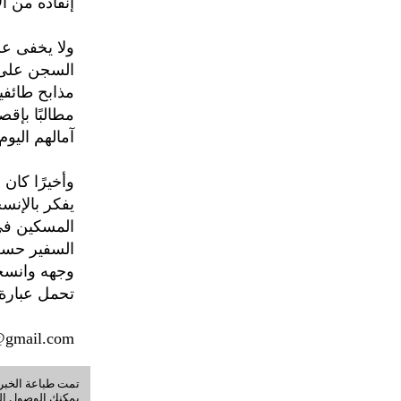
إنقاذه من ال
ولا يخفى ع
السجن على خل
مذابح طائفية
مطالبًا بإقص
آمالهم اليوم
وأخيرًا كان
يفكر بالإنس
المسكين في 
السفير حسن
وجهه وانسحب
تحمل عبارة 
@gmail.com
تمت طباعة الخبر في: السبت, 08-أ
يمكنك الوصول إلى