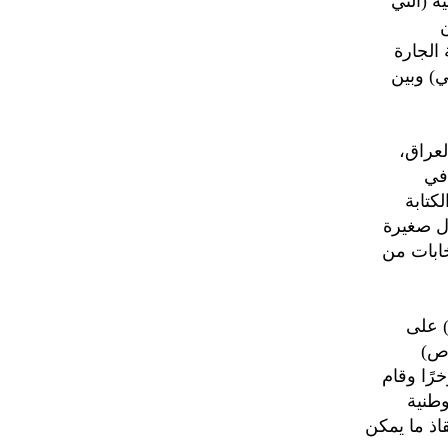
ة (التي
ن
الجارة
ي) وبين
لعراق،
 في
كتابة
ول صغيرة
خابات من
) على
وص)
رًا وقام
وطنية
اذ ما يمكن