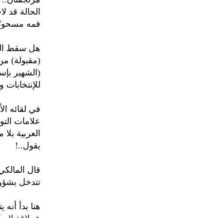
الحالة قد ل
فمه مسحوبًا 
هل سقط الم
(مقبولة) من
(الشهير بإس
للإنتخابات و
في لقائه ا
علامات التوت
العربية بلا 
يقول..!
قال المالكي:
تتدخل بشؤون
هنا بدأ أنه