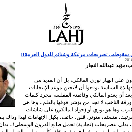
 سقوطه.. تصريحات مرتبكة وشتائم للدول العربية!!
:مؤيد عبدالله النجار
-
ون على انهيار نوري المالكي، بل أن العديد من
هابذة السياسة توقعوا أن لايحين موعد الإنتخابات
ا بعد أن يغدو المالكي وقائمته المفلسة مجرد كلمات
رقة الناخب لا تجد من يؤشر فوقها بالقلم.. وها هي
تقترب وها هو نوري أو (جواد المالكي) على شاشات
رتبك، متلعثم، متوتر، قلق، خائف، يكيل الإتهامات لهذا وذاك ب
!، يدلي بتصريحات (نجادية) تحمل طابع القرون الوسطى!.. يدان
نصف ابتسامة يبدو فيها فمه (معوجًا) وكأنه مصاب بالشلل الن