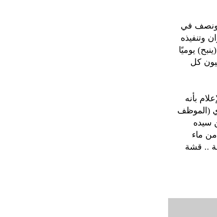
 ونصف في
ان وتنفيذه
بح) يوميًا
قيون كل
لام بأنه
ري (الموظف
ن سيده
من ماء
ة .. قشة