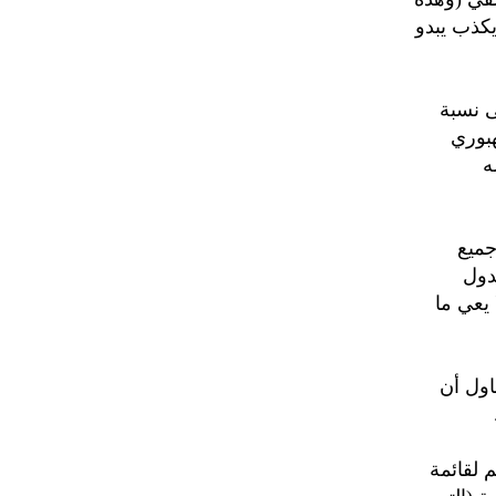
يكذب يبدو
 نسبة
هبوري
ه
جميع
لدول
 يعي ما
اول أن
 لقائمة