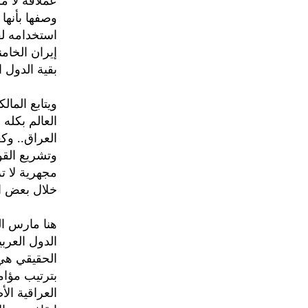
عملاقة لا مك
وصفها بأنها 
استخدامه لف
إيران الخام
بقية الدول ا
ويتابع المال
العالم بكله
العراق.. وكع
وتشريع القوا
مجهرية لا ت
خلال بعض ال
هنا مارس ال
الدول العرب
الحقيقي هي 
بترتيب مؤامر
العراقية ال