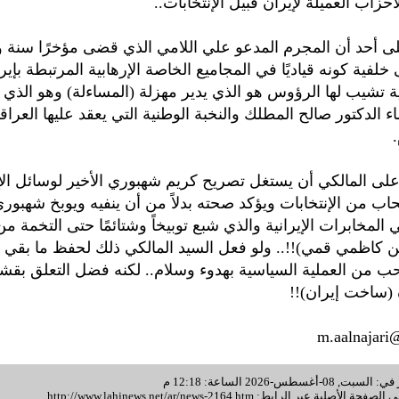
أحزاب العميلة لإيران قبيل الإنتخابات..
لى أحد أن المجرم المدعو علي اللامي الذي قضى مؤخرًا سنة
فية كونه قياديًا في المجاميع الخاصة الإرهابية المرتبطة بإير
 تشيب لها الرؤوس هو الذي يدير مهزلة (المساءلة) وهو الذي (ين
اء الدكتور صالح المطلك والنخبة الوطنية التي يعقد عليها العرا
.
 على المالكي أن يستغل تصريح كريم شهبوري الأخير لوسائل الإع
حاب من الإنتخابات ويؤكد صحته بدلاً من أن ينفيه ويوبخ شهبو
المخابرات الإيرانية والذي شبع توبيخاً وشتائمًا حتى التخمة م
 كاظمي قمي)!!.. ولو فعل السيد المالكي ذلك لحفظ ما بقي 
 من العملية السياسية بهدوء وسلام.. لكنه فضل التعلق بقش
(ساخت إيران)!!
m.aalnajari
غسطس-2026 الساعة: 12:18 م
 الصفحة الأصلية عبر الرابط:
http://www.lahjnews.net/ar/news-2164.htm