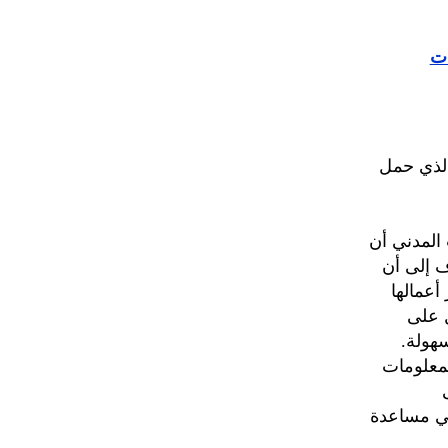
ات
ى الشباب المدني القادم بحفله الذي أقامه الخميس31/12/2009 الذي حمل
 المدني أن
 إلى أن
أعمالها
ل على
سهولة.
لمعلومات
في مساعدة