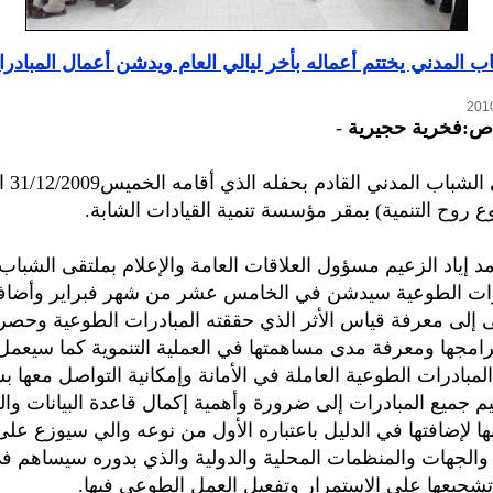
ب المدني يختتم أعماله بأخر ليالي العام ويدشن أعمال المبادر
اص:فخرية حجيرية
-
أحيى ملتق
ع روح التنمية) بمقر مؤسسة تنمية القيادات الشابة.
 إياد الزعيم مسؤول العلاقات العامة والإعلام بملتقى الشباب
درات الطوعية سيدشن في الخامس عشر من شهر فبراير وأضاف
 إلى معرفة قياس الأثر الذي حققته المبادرات الطوعية وحصر 
امجها ومعرفة مدى مساهمتها في العملية التنموية كما سيعم
مبادرات الطوعية العاملة في الأمانة وإمكانية التواصل معها ب
يم جميع المبادرات إلى ضرورة وأهمية إكمال قاعدة البيانات وا
ها لإضافتها في الدليل باعتباره الأول من نوعه والي سيوزع على
الجهات والمنظمات المحلية والدولية والذي بدوره سيساهم 
تشجيعها على الاستمرار وتفعيل العمل الطوعي فيها.