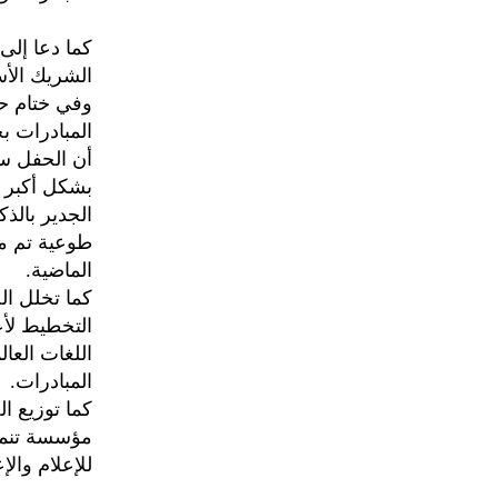
كما دعا إلى
الشريك الأس
وفي ختام حد
المبادرات ب
أن الحفل سع
بشكل أكبر 
الجدير بالذ
طوعية تم من
الماضية.
كما تخلل ال
التخطيط لأع
اللغات العا
المبادرات.
كما توزيع ا
مؤسسة تنمية
للإعلام والإع