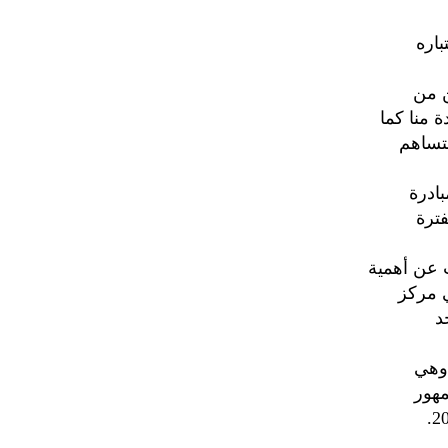
باره
ن من
 منا كما
لتساهم
ادرة
فترة
 عن أهمية
ي مركز
د
 وهي
مهور