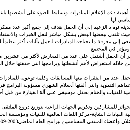
 أهمية دعم الإعلام للمبادرات وتسليط الضوء على أنشطتها باعت
اسي لها.
يثه نوه د.الزعيم إلى أن الحفل هدف إلى جمع أكبر عدد ممك
حيث تلتقي ببعضها البعض بشكل مباشر لنقل الخبرات والاستفادة
ى إلى معرفة ما تحتاجه المبادرات للعمل بآليات أكثر تنظيماً 
ومؤثر في المجتمع
كر أن الحفل أشتمل على عدد من المعارض لأكثر من عشرين مب
 خلاله استعراض لأهم أنشطتها وبرامجها التي حققتها خلال ال
حفل عدد من الفقرات منها المسابقات وكلمة توعوية للمبادرات
ماهم التنموية والتي ألقتها أ.سلام الشهري مسؤولة البرامج ف
لمية للفتيات والختام بحفل موسيقي على آلة القيثارة من قبل أح
لجوائز للمشاركين وتكريم الجهات الراعية بتوزيع دروع الملتقى
 القيادات الشابة-مركز اللغات العالمية للفتيات ومؤسسة الج
لان وأعضاء الملتقى المساهمين ببرامج العام الماضي2008-2009.