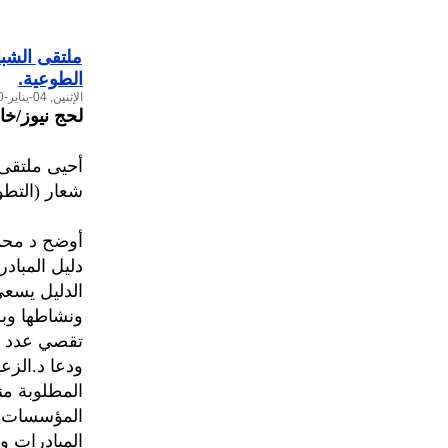
ملتقى الشبا
الطوعية.
الإثنين, 04-يناير-2010
لحج نيوز/خ
شعار (التطو
أوضح د محمد
دليل المبا
الدليل يسعى
ونشاطها وبر
تقصي عدد ال
ودعا د.الزع
المطلوبة من
المؤسسات و
المبادرات و